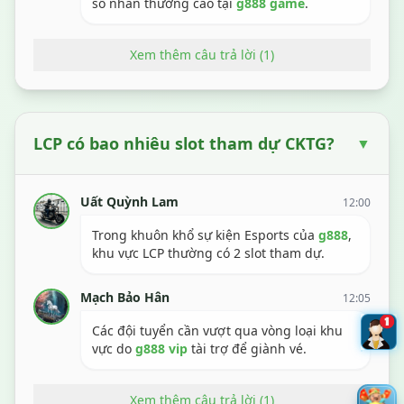
số nhân thưởng cao tại
g888 game
.
Xem thêm câu trả lời (1)
LCP có bao nhiêu slot tham dự CKTG?
▼
Uất Quỳnh Lam
12:00
Trong khuôn khổ sự kiện Esports của
g888
,
khu vực LCP thường có 2 slot tham dự.
Mạch Bảo Hân
12:05
Các đội tuyển cần vượt qua vòng loại khu
vực do
g888 vip
tài trợ để giành vé.
Xem thêm câu trả lời (1)